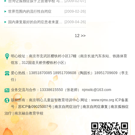
台湾让孤独症孩子上普通学校 与社会“融合”
[2009-02-07]
世界范围内的流行性自闭症
[2009-02-26]
国内康复最好的自闭症患者来厦门现身说法
[2009-04-26]
1
2
>>
明心校址：南京市玄武区樱铁村小区17幢（南京长途汽车东站、铁路体育
馆东，312国道天桥旁樱铁村小区）
爱心热线：13851870085 18951709608（陶园长）18951709609（李主
任）
业务交流与合作：13338615550（张老师） njmxitc@163.com
版权所有：南京明心儿童益智教育培训中心 网址：www.njmx.org ICP备案
号：
苏ICP备09025007号
|
南京自闭症治疗
|
南京自闭症康复
|
南京孤独症
治疗
| 南京融合教育学校