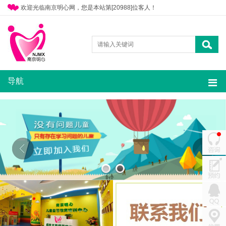
欢迎光临南京明心网，您是本站第[20988]位客人！
导航