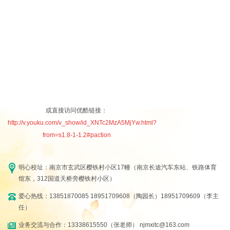
或直接访问优酷链接：
http://v.youku.com/v_show/id_XNTc2MzA5MjYw.html?
from=s1.8-1-1.2#paction
明心校址：南京市玄武区樱铁村小区17幢（南京长途汽车东站、铁路体育
馆东，312国道天桥旁樱铁村小区）
爱心热线：13851870085 18951709608（陶园长）18951709609（李主
任）
业务交流与合作：13338615550（张老师） njmxitc@163.com