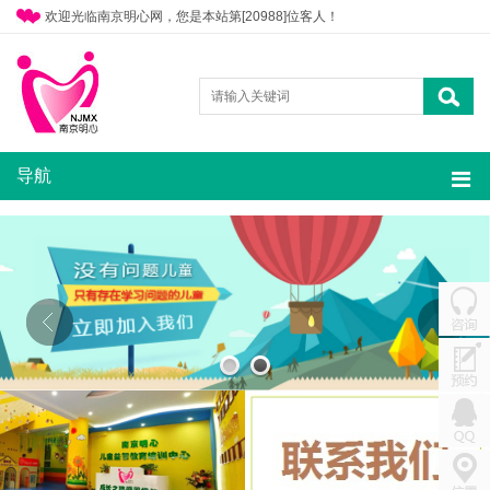
欢迎光临南京明心网，您是本站第[20988]位客人！
导航