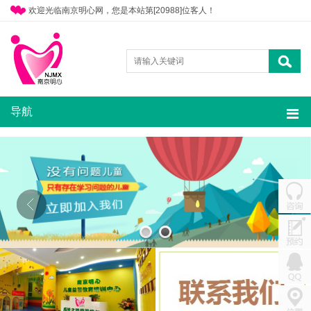
欢迎光临南京明心网，您是本站第[20988]位客人！
导航