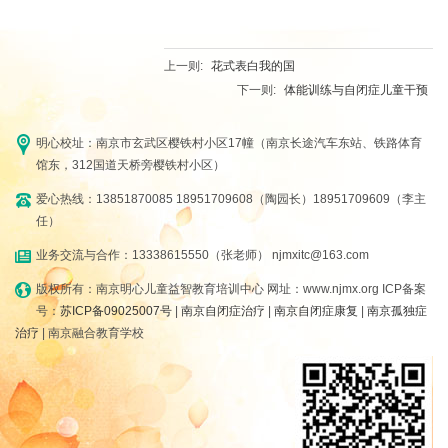
上一则:
花式表白我的国
下一则:
体能训练与自闭症儿童干预
明心校址：南京市玄武区樱铁村小区17幢（南京长途汽车东站、铁路体育
馆东，312国道天桥旁樱铁村小区）
爱心热线：13851870085 18951709608（陶园长）18951709609（李主
任）
业务交流与合作：13338615550（张老师） njmxitc@163.com
版权所有：南京明心儿童益智教育培训中心 网址：www.njmx.org ICP备案
号：
苏ICP备09025007号
|
南京自闭症治疗
|
南京自闭症康复
|
南京孤独症
治疗
| 南京融合教育学校