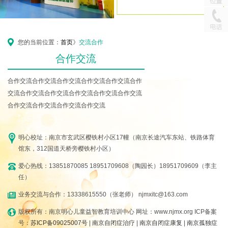
您的当前位置：
首页
》
交流合作
合作交流
合作交流合作交流合作交流合作交流合作交流合作
交流合作交流合作交流合作交流合作交流合作交流
合作交流合作交流合作交流合作交流
明心校址：南京市玄武区樱铁村小区17幢（南京长途汽车东站、铁路体育
馆东，312国道天桥旁樱铁村小区）
爱心热线：13851870085 18951709608（陶园长）18951709609（李主
任）
业务交流与合作：13338615550（张老师） njmxitc@163.com
版权所有：南京明心儿童益智教育培训中心 网址：www.njmx.org ICP备案
号：
苏ICP备09025007号
|
南京自闭症治疗
|
南京自闭症康复
|
南京孤独症