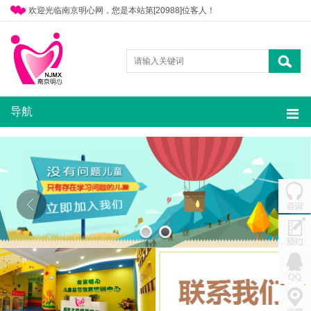
欢迎光临南京明心网，您是本站第[20988]位客人！
导航