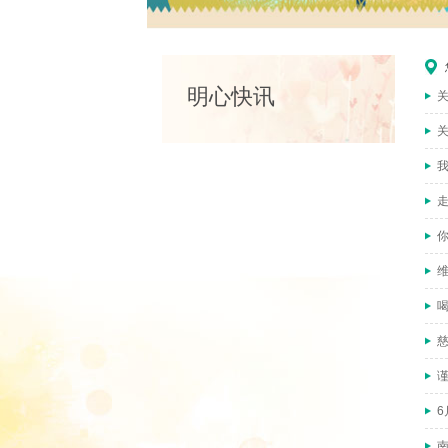
明心快讯
走
你
6
南