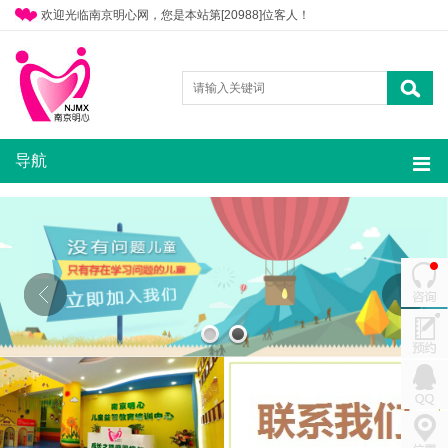
欢迎光临南京明心网，您是本站第[20988]位客人！
导航