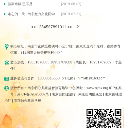
假期余额 已不足​
[2019-08-03]
难忘的一天 | 南京魔力文化同学与明心小朋友欢乐共聚
[2019-07-31]
<<
1
2
3
4
5
6
7
8
9
10
11
>>
...21
明心校址：南京市玄武区樱铁村小区17幢（南京长途汽车东站、铁路体育
馆东，312国道天桥旁樱铁村小区）
爱心热线：13851870085 18951709608（陶园长）18951709609（李主
任）
业务交流与合作：13338615550（张老师） njmxitc@163.com
版权所有：南京明心儿童益智教育培训中心 网址：www.njmx.org ICP备案
号：
苏ICP备09025007号
|
南京自闭症治疗
|
南京自闭症康复
|
南京孤独症
治疗
| 南京融合教育学校