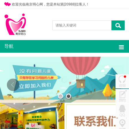
欢迎光临南京明心网，您是本站第[20988]位客人！
导航