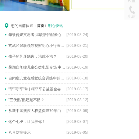
您的当前位置：
首页
》
明心快讯
华铁传媒支愿者 温暖陪伴献爱心
[2019-08-24]
玄武区残联领导视察明心小行医院儿童发展中心
[2019-08-21]
孩子的乳牙龋齿，治或不治？
[2019-08-20]
暑期自闭症儿童公益电影专场 中北爱心车队志愿者爱心活动
[2019-08-19]
自闭症儿童在感觉统合训练中的原则
[2019-08-18]
“菲”同“平”常 | 柯菲平公益基金会暑期公益融合体验活动
[2019-08-17]
“三伏贴”贴还是不贴？
[2019-08-12]
从新中国残疾人权益保障70年白皮书看融合教育
[2019-08-09]
这个七夕，让我养你！
[2019-08-07]
八月防病提示
[2019-08-05]