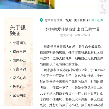
您的当前位置：
首页
》
关于孤独症
》
家长心声
关于孤
妈妈的爱伴随你走出自己的世界
独症
发表时间：2008-05-04
专题问答
母爱是世间最伟大的爱，是生命中最真挚、
初步自评
最难以割舍的感情。任港街道城港北村社区就
有这样一位伟大的母亲，她用自己无私的爱伴
国内外动态
随她的孩子走出自己的世界。
个案研讨
姚小燕家住城港新村92幢302室，于2003年3
月生下一个可爱的儿子，取名为陈佳铭，小佳
家长心声
铭的到来给全家带来了无限的快乐。时间过得
教学心得体会
飞快，小佳铭一岁了，可是姚小燕觉得自己的
儿子和别人的孩子有点不一样，她不管拿什么
家长书架
东西给小佳铭玩，他要么没有兴趣，要么就是
乱扔，她想可能孩子还小吧。孩子开始学说话