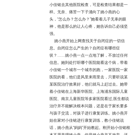
小佳铭去其他医院检查，可是检查结果都是一
样。无奈、痛苦一下子涌向了姚小燕的心
头，“怎么办？怎么办？”她看着儿子无辜的眼
神，他是那么的让人心疼，她告诉自己必须坚
强。
姚小燕开始上网查找关于自闭症的一切信
息。自闭症怎么产生的？自闭症有哪些症
状？……姚小燕一点一点地了解，不放过任何
信息。她到处打听哪个医院能看这个病，带着
小佳铭一个城市一个城市的跑，一家医院一家
医院的看，他们是风里来雨里去，只要听说某
某医院治疗效果好，他们就马上赶过去。她带
着小佳铭在上海新华医院、上海浦东国际儿童
医院、南京儿童医院等多家医院看过,医生都说
治疗并不能解决根本问题，还是在于家长要多
与孩子交流，对孩子进行康复训练。姚小燕开
始在家对小佳铭进行康复训练，教小佳铭说
话，姚小燕从“妈妈”开始教起。刚开始小佳铭根
本不愿意理姚小燕，但是姚小燕并不放弃，还