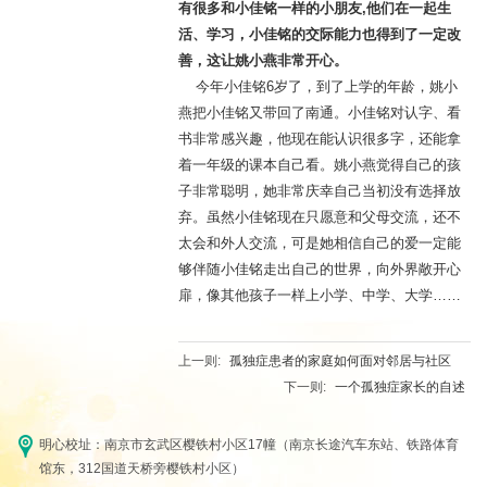
有很多和小佳铭一样的小朋友,他们在一起生
活、学习，小佳铭的交际能力也得到了一定改
善，这让姚小燕非常开心。
今年小佳铭6岁了，到了上学的年龄，姚小
燕把小佳铭又带回了南通。小佳铭对认字、看
书非常感兴趣，他现在能认识很多字，还能拿
着一年级的课本自己看。姚小燕觉得自己的孩
子非常聪明，她非常庆幸自己当初没有选择放
弃。虽然小佳铭现在只愿意和父母交流，还不
太会和外人交流，可是她相信自己的爱一定能
够伴随小佳铭走出自己的世界，向外界敞开心
扉，像其他孩子一样上小学、中学、大学……
上一则:
孤独症患者的家庭如何面对邻居与社区
下一则:
一个孤独症家长的自述
明心校址：南京市玄武区樱铁村小区17幢（南京长途汽车东站、铁路体育
馆东，312国道天桥旁樱铁村小区）