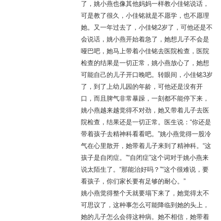
了，姚小燕也像其他妈妈一样教小佳铭说话，
可是教了很久，小佳铭就是不愿学，也不愿理
她。又一年过去了，小佳铭2岁了，可他还是不
会说话，姚小燕开始着急了，她想儿子不会是
哑巴吧，她马上带着小佳铭去医院检查，医院
检查的结果是一切正常，姚小燕放心了，她想
可能自己的儿子开口晚吧。转眼间，小佳铭3岁
了，到了上幼儿园的年龄，可他还是没有开
口，而且脾气非常暴躁，一刻都不能停下来，
姚小燕越来越觉得不对劲，她又带着儿子去医
院检查，结果还是一切正常。医生说：“你还是
带着孩子去精神科看看吧。”姚小燕觉得一股冷
气在心里散开，她带着儿子来到了精神科。“这
孩子是自闭症。”“自闭症”这个词对于姚小燕来
说太陌生了。“那能治好吗？”“这个很难说，要
看孩子，你们家长要有足够的耐心。”
姚小燕觉得整个天就要塌下来了，她觉得太不
可思议了，这种事怎么可能降临到她的头上，
她的儿子怎么会得这种病。她不相信，她带着