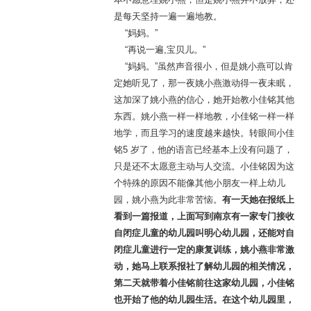
是每天坚持一遍一遍地教。
“妈妈。”
“再说一遍,宝贝儿。”
“妈妈。”虽然声音很小，但是姚小燕可以肯
定她听见了，那一夜姚小燕激动得一夜未眠，
这加深了姚小燕的信心，她开始教小佳铭其他
东西。姚小燕一样一样地教，小佳铭一样一样
地学，而且学习的速度越来越快。转眼间小佳
铭5 岁了，他的语言已经基本上没有问题了，
只是还不太愿意主动与人交流。小佳铭因为这
个特殊的原因不能像其他小朋友一样上幼儿
园，姚小燕为此非常苦恼。
有一天她在报纸上
看到一篇报道，上面写到南京有一家专门接收
自闭症儿童的幼儿园叫明心幼儿园，还能对自
闭症儿童进行一定的康复训练，姚小燕非常激
动，她马上联系报社了解幼儿园的相关情况，
第二天就带着小佳铭前往这家幼儿园，小佳铭
也开始了他的幼儿园生活。在这个幼儿园里，