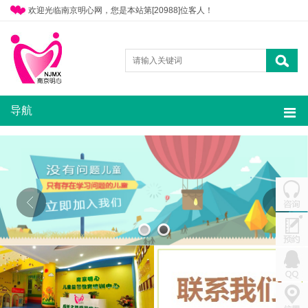
欢迎光临南京明心网，您是本站第[20988]位客人！
导航